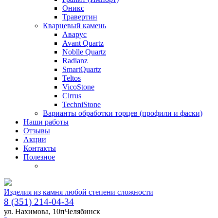
Оникс
Травертин
Кварцевый камень
Аварус
Avant Quartz
Noblle Quartz
Radianz
SmartQuartz
Teltos
VicoStone
Cirrus
TechniStone
Варианты обработки торцев (профили и фаски)
Наши работы
Отзывы
Акции
Контакты
Полезное
Изделия из камня любой степени сложности
8 (351) 214-04-34
ул. Нахимова, 10п
Челябинск