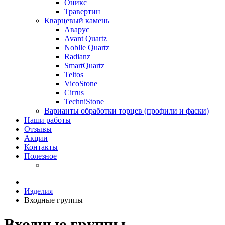
Оникс
Травертин
Кварцевый камень
Аварус
Avant Quartz
Noblle Quartz
Radianz
SmartQuartz
Teltos
VicoStone
Cirrus
TechniStone
Варианты обработки торцев (профили и фаски)
Наши работы
Отзывы
Акции
Контакты
Полезное
Изделия
Входные группы
Входные группы